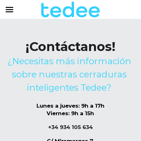
INICIO
PRODUCTOS
¡Contáctanos!
SOLUCIONES
¿Necesitas más información 
TEDEE EXPERTS
Casa
sobre nuestras cerraduras 
Sector inmobiliario
BLOG
inteligentes Tedee? 
Alquiler temporal
CONTACTO
Lunes a jueves: 9h a 17h
Alquiler vacacional
Viernes: 9h a 15h
TIENDA ONLINE
Coworking
+34 934 105 634
Empresa