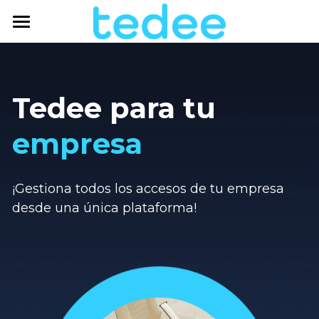
INICIO
PRODUCTOS
Tedee para tu 
SOLUCIONES
empresa
TEDEE EXPERTS
Casa
Sector inmobiliario
BLOG
¡
Gestiona todos los accesos de tu empresa 
desde una única plataforma
!
Alquiler temporal
CONTACTO
Alquiler vacacional
TIENDA ONLINE
Coworking
Empresa